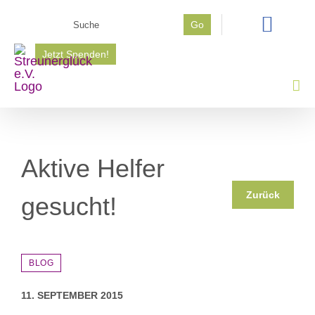
Zum
Suche
Go
Inhalt
nach:
springen
Jetzt Spenden!
Aktive Helfer
Zurück
gesucht!
BLOG
11. SEPTEMBER 2015