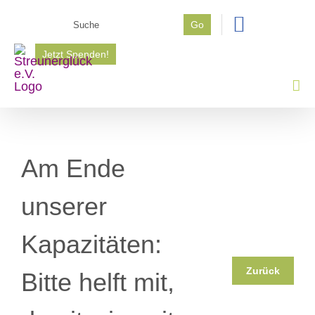
Zum
Suche
Go
Inhalt
nach:
springen
Jetzt Spenden!
Am Ende
unserer
Kapazitäten:
Zurück
Bitte helft mit,