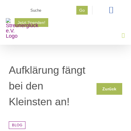
Zum
Suche
Go
Inhalt
nach:
springen
Jetzt Spenden!
Aufklärung fängt
bei den
Zurück
Kleinsten an!
BLOG