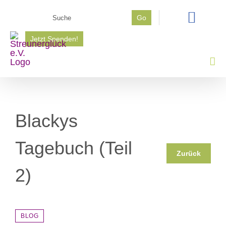
Zum
Suche
Go
Inhalt
nach:
springen
Jetzt Spenden!
Blackys
Tagebuch (Teil
Zurück
2)
BLOG