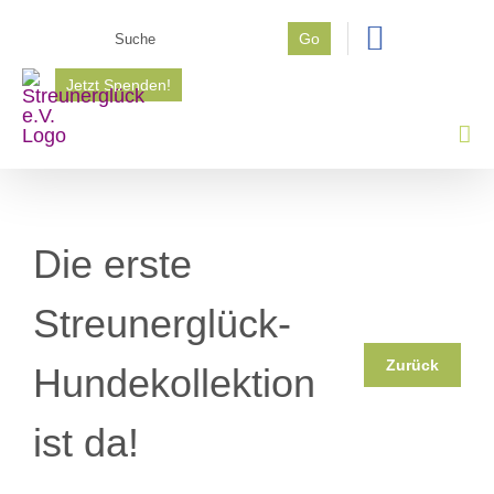
Zum
Suche
Go
Inhalt
nach:
springen
Jetzt Spenden!
Die erste
Streunerglück-
Zurück
Hundekollektion
ist da!