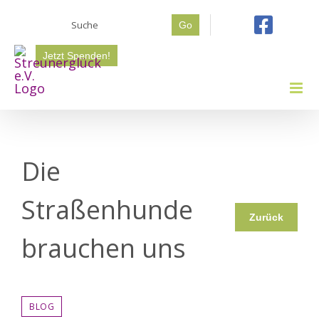
Zum
Suche
Inhalt
Go
nach:
springen
Jetzt Spenden!
Die
Straßenhunde
Zurück
brauchen uns
BLOG