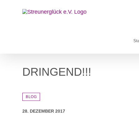
Zum
Inhalt
springen
Sta
DRINGEND!!!
BLOG
28. DEZEMBER 2017
Zeige
grösseres