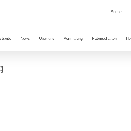
Suche
nach:
rtseite
News
Über uns
Vermittlung
Patenschaften
He
g