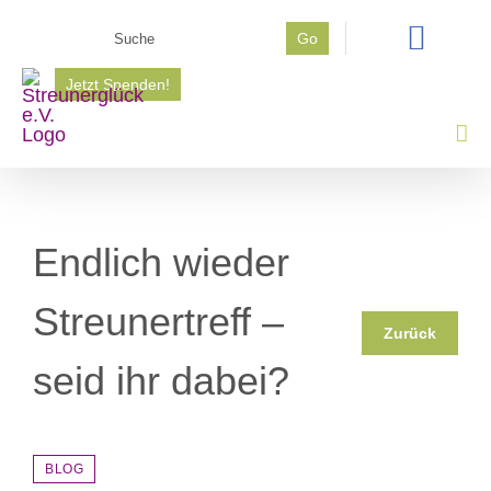
Zum
Suche
Go
Inhalt
nach:
springen
Jetzt Spenden!
Endlich wieder
Streunertreff –
Zurück
seid ihr dabei?
BLOG