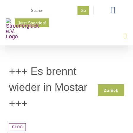
Zum
Suche
Go
Inhalt
nach:
springen
Jetzt Spenden!
+++ Es brennt
wieder in Mostar
Zurück
+++
BLOG