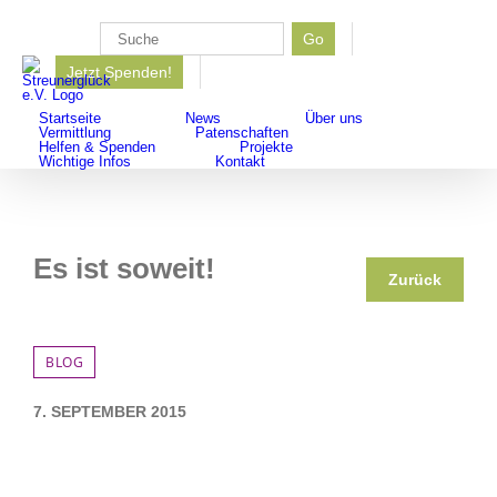
Zum
Inhalt
Go
Suche
springen
Jetzt Spenden!
nach:
Startseite
News
Über uns
Vermittlung
Patenschaften
Helfen & Spenden
Projekte
Wichtige Infos
Kontakt
Es ist soweit!
Zurück
BLOG
7. SEPTEMBER 2015