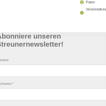
Paten
Veranstaltun
Abonniere unseren
treunernewsletter!
rname
achname
*