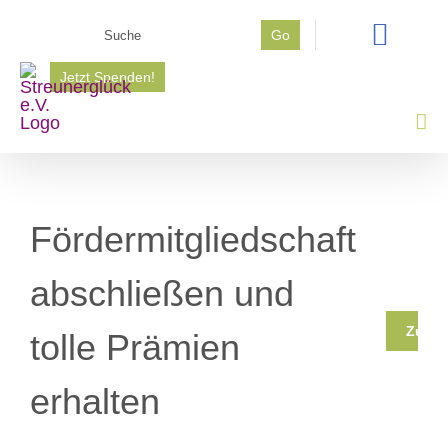
Zum
Suche
Go
Inhalt
nach:
springen
Jetzt Spenden!
Fördermitgliedschaft
abschließen und
Zurüc
tolle Prämien
erhalten