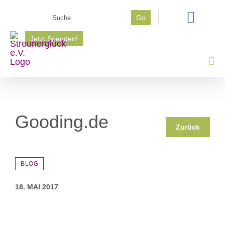
Zum
Suche
Go
Inhalt
nach:
springen
Jetzt Spenden!
Gooding.de
Zurück
BLOG
18. MAI 2017
Zeige
grösseres