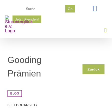
Zum
Suche
Go
Inhalt
nach:
springen
Jetzt Spenden!
Gooding
Zurück
Prämien
BLOG
3. FEBRUAR 2017