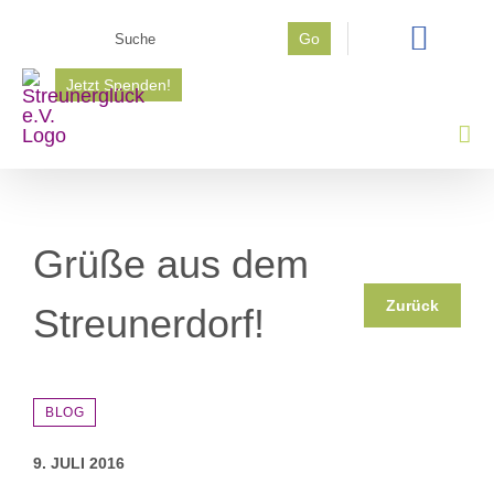
Zum
Suche
Go
Inhalt
nach:
springen
Jetzt Spenden!
Grüße aus dem
Zurück
Streunerdorf!
BLOG
9. JULI 2016