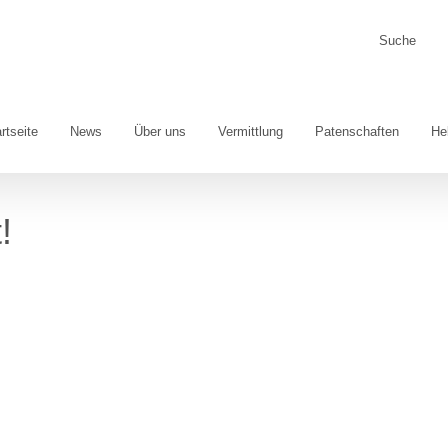
Suche
nach:
rtseite
News
Über uns
Vermittlung
Patenschaften
He
!