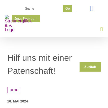
Zum
Suche
Go
Inhalt
nach:
springen
Jetzt Spenden!
Hilf uns mit einer
Zurück
Patenschaft!
BLOG
16. MAI 2024