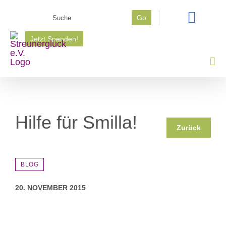
Zum
Suche
Go
Inhalt
nach:
springen
Jetzt Spenden!
Hilfe für Smilla!
Zurück
BLOG
20. NOVEMBER 2015
Zeige
grösseres