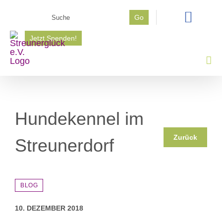
Zum
Suche
Go
Inhalt
nach:
springen
Jetzt Spenden!
Hundekennel im
Zurück
Streunerdorf
BLOG
10. DEZEMBER 2018