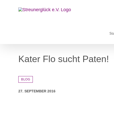
Zum
Inhalt
springen
Sta
Kater Flo sucht Paten!
BLOG
27. SEPTEMBER 2016
Zeige
grösseres