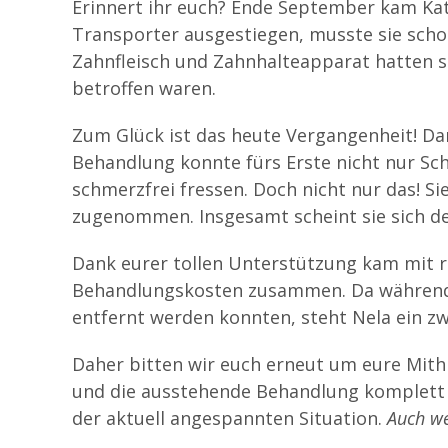
Erinnert ihr euch? Ende September kam Ka
Transporter ausgestiegen, musste sie scho
Zahnfleisch und Zahnhalteapparat hatten 
– 241204_Nela_8
betroffen waren.
Zum Glück ist das heute Vergangenheit! Da
Behandlung konnte fürs Erste nicht nur Sc
schmerzfrei fressen. Doch nicht nur das! S
zugenommen. Insgesamt scheint sie sich deu
Dank eurer tollen Unterstützung kam mit r
Behandlungskosten zusammen. Da während d
entfernt werden konnten, steht Nela ein zwe
Daher bitten wir euch erneut um eure Mithi
und die ausstehende Behandlung komplett z
der aktuell angespannten Situation.
Auch we