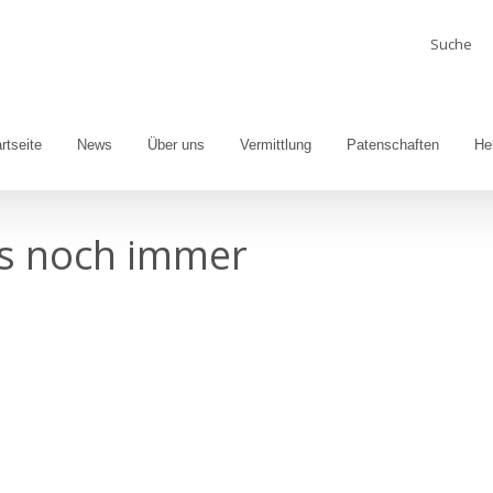
Suche
nach:
rtseite
News
Über uns
Vermittlung
Patenschaften
He
ns noch immer