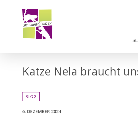
Zum
Inhalt
springen
Sta
Katze Nela braucht u
BLOG
6. DEZEMBER 2024
Zeige
grösseres