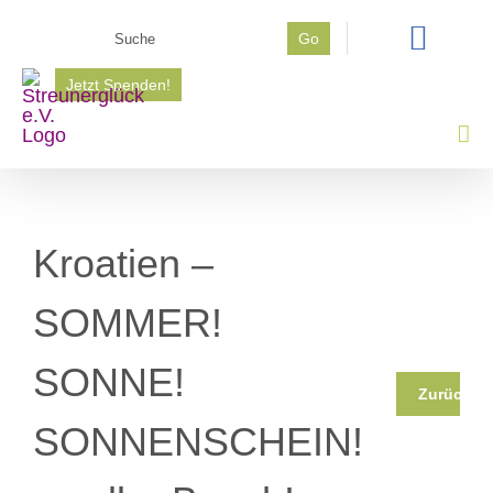
Zum
Suche
Go
Inhalt
nach:
springen
Jetzt Spenden!
Kroatien –
SOMMER!
SONNE!
Zurück
SONNENSCHEIN!