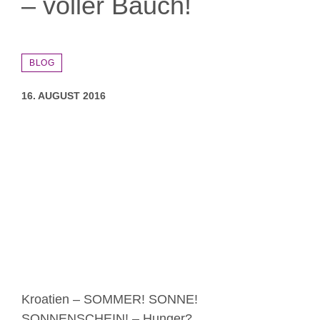
– voller Bauch!
BLOG
16. AUGUST 2016
Zeige
grösseres
Bild
Kroatien – SOMMER! SONNE!
SONNENSCHEIN! – Hunger?