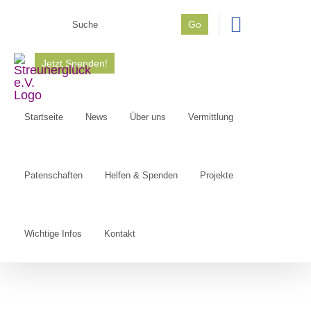
Zum
Go
Inhalt
Suche
springen
nach:
Jetzt Spenden!
Startseite
News
Über uns
Vermittlung
Patenschaften
Helfen & Spenden
Projekte
Wichtige Infos
Kontakt