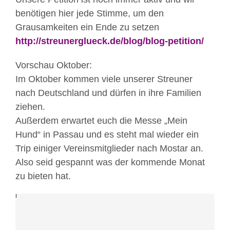
benötigen hier jede Stimme, um den
Grausamkeiten ein Ende zu setzen
http://streunerglueck.de/blog/blog-petition/
Mit
Vorschau Oktober:
dem
Im Oktober kommen viele unserer Streuner
Laden
nach Deutschland und dürfen in ihre Familien
des
ziehen.
Beitrags
Außerdem erwartet euch die Messe „Mein
akzeptieren
Sie
Hund“ in Passau und es steht mal wieder ein
die
Trip einiger Vereinsmitglieder nach Mostar an.
Datenschutzerklärung
Also seid gespannt was der kommende Monat
von
zu bieten hat.
Facebook.
Mehr
erfahren