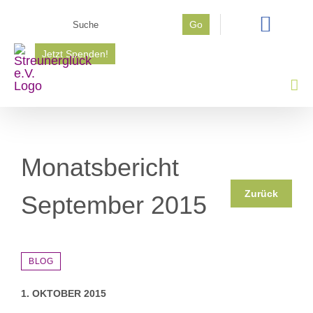
Zum
Suche
Go
Inhalt
nach:
springen
Jetzt Spenden!
Monatsbericht
Zurück
September 2015
BLOG
1. OKTOBER 2015