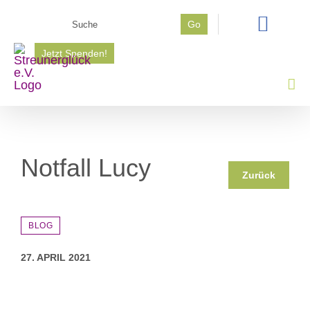
Zum
Suche
Go
Inhalt
nach:
springen
Jetzt Spenden!
Notfall Lucy
Zurück
BLOG
27. APRIL 2021
Zeige
grösseres