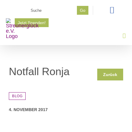
Zum
Suche
Go
Inhalt
nach:
springen
Jetzt Spenden!
Notfall Ronja
Zurück
BLOG
4. NOVEMBER 2017
Zeige
grösseres