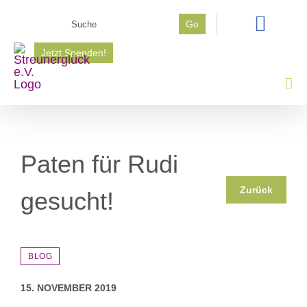
Zum
Suche
Go
Inhalt
nach:
springen
Jetzt Spenden!
Paten für Rudi
Zurück
gesucht!
BLOG
15. NOVEMBER 2019