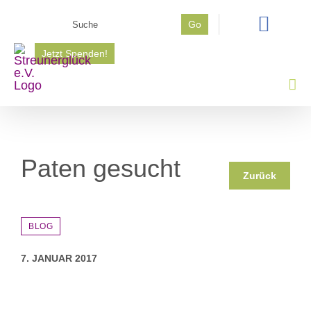
Zum
Suche
Go
Inhalt
nach:
springen
Jetzt Spenden!
Paten gesucht
Zurück
BLOG
7. JANUAR 2017
Zeige
grösseres