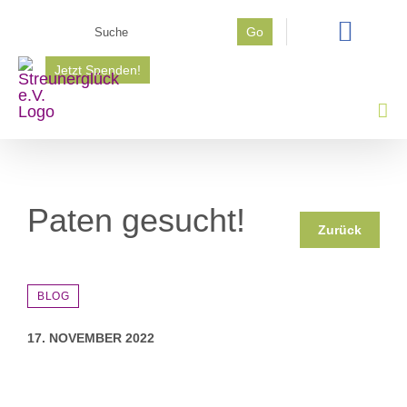
Zum
Suche
Go
Inhalt
nach:
springen
Jetzt Spenden!
Paten gesucht!
Zurück
BLOG
17. NOVEMBER 2022
Zeige
grösseres