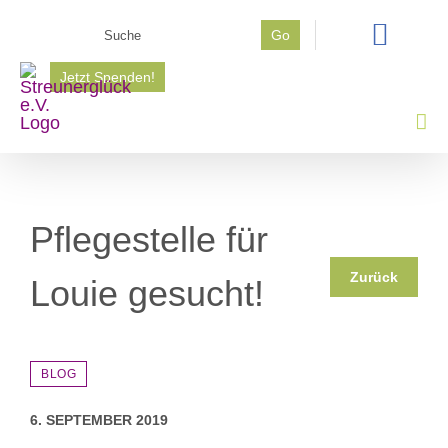
Zum
Suche
Go
Inhalt
nach:
springen
Jetzt Spenden!
Pflegestelle für
Zurück
Louie gesucht!
BLOG
6. SEPTEMBER 2019