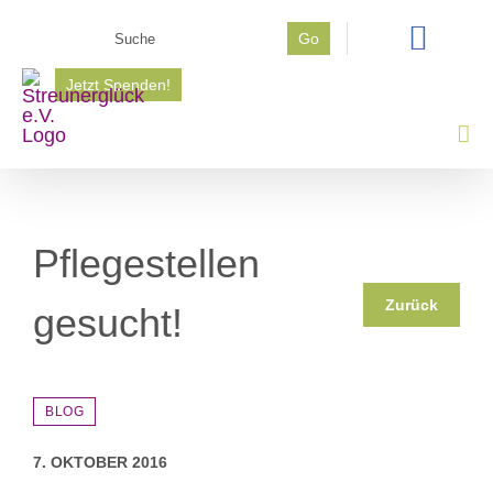
Zum
Suche
Go
Inhalt
nach:
springen
Jetzt Spenden!
Pflegestellen
Zurück
gesucht!
BLOG
7. OKTOBER 2016