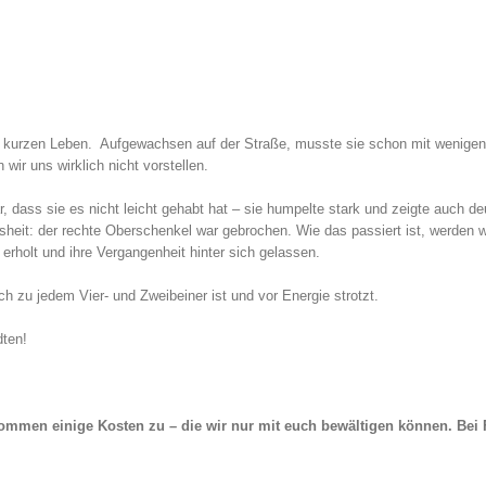
em kurzen Leben. Aufgewachsen auf der Straße, musste sie schon mit wenig
ir uns wirklich nicht vorstellen.
r, dass sie es nicht leicht gehabt hat – sie humpelte stark und zeigte auch deu
heit: der rechte Oberschenkel war gebrochen. Wie das passiert ist, werden wi
 erholt und ihre Vergangenheit hinter sich gelassen.
h zu jedem Vier- und Zweibeiner ist und vor Energie strotzt.
dten!
 kommen einige Kosten zu – die wir nur mit euch bewältigen können.
Bei 