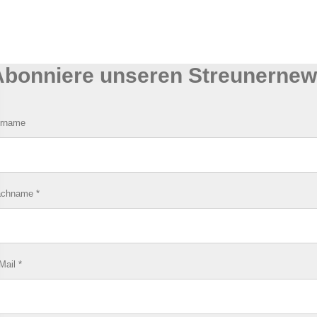
Abonniere unseren Streunernews
rname
achname
*
Mail
*