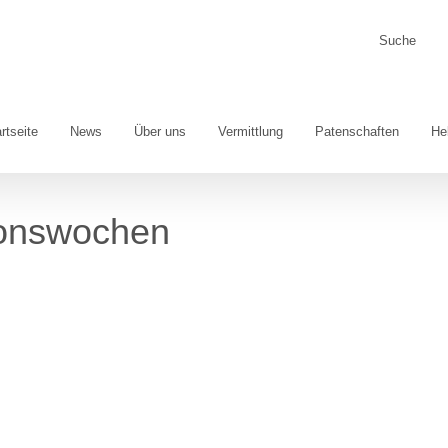
Suche
nach:
rtseite
News
Über uns
Vermittlung
Patenschaften
He
ionswochen