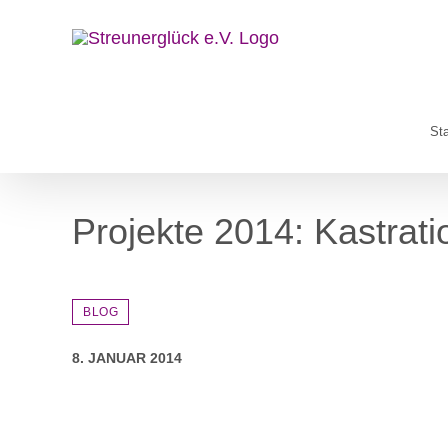
Zum
Inhalt
springen
Sta
Projekte 2014: Kastrat
BLOG
8. JANUAR 2014
Zeige
grösseres