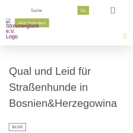
Zum
Suche
Go
Inhalt
nach:
springen
Jetzt Spenden!
Qual und Leid für
Straßenhunde in
Z
Bosnien&Herzegowina
BLOG