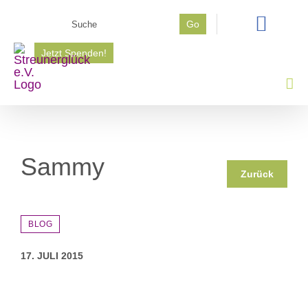
Zum
Suche
Go
Inhalt
nach:
springen
Jetzt Spenden!
Sammy
Zurück
BLOG
17. JULI 2015
Zeige
grösseres