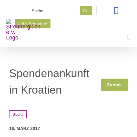
Zum
Suche
Go
Inhalt
nach:
springen
Jetzt Spenden!
Spendenankunft
Zurück
in Kroatien
BLOG
16. MÄRZ 2017