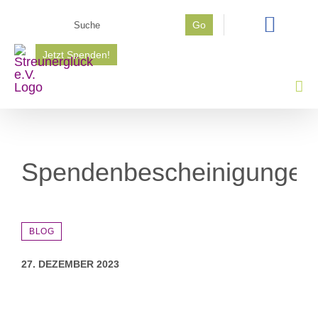
Zum
Suche
Go
Inhalt
nach:
springen
Jetzt Spenden!
Spendenbescheinigungen
Z
BLOG
27. DEZEMBER 2023
Zeige
grösseres