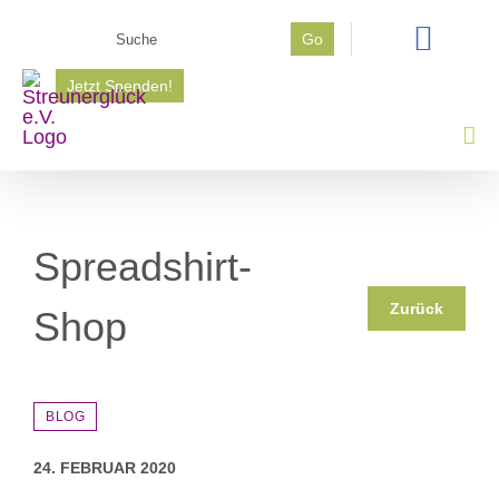
Zum
Suche
Go
Inhalt
nach:
springen
Jetzt Spenden!
Spreadshirt-
Zurück
Shop
BLOG
24. FEBRUAR 2020