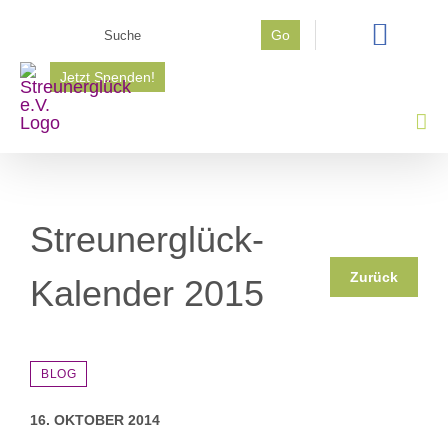
Zum
Suche
Go
Inhalt
nach:
springen
Jetzt Spenden!
Streunerglück-
Zurück
Kalender 2015
BLOG
16. OKTOBER 2014