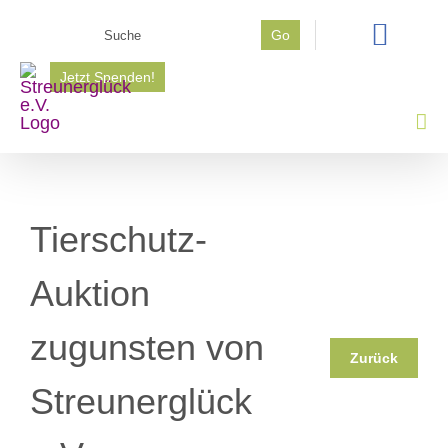
Zum
Suche
Go
Inhalt
nach:
springen
Jetzt Spenden!
Tierschutz-
Auktion
zugunsten von
Zurück
Streunerglück