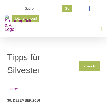
Zum
Suche
Go
Inhalt
nach:
springen
Jetzt Spenden!
Tipps für
Zurück
Silvester
BLOG
30. DEZEMBER 2016