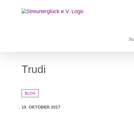
Zum
Inhalt
springen
Sta
Trudi
BLOG
10. OKTOBER 2017
Zeige
grösseres