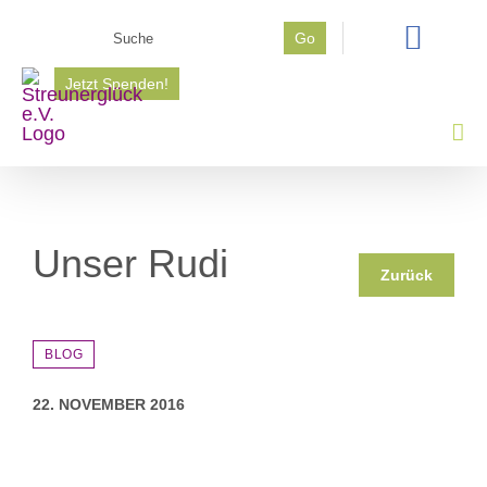
Zum
Suche
Go
Inhalt
nach:
springen
Jetzt Spenden!
Unser Rudi
Zurück
BLOG
22. NOVEMBER 2016
Zeige
grösseres