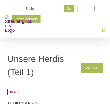
Zum
Suche
Go
Inhalt
nach:
springen
Jetzt Spenden!
Unsere Herdis
Zurück
(Teil 1)
BLOG
17. OKTOBER 2025