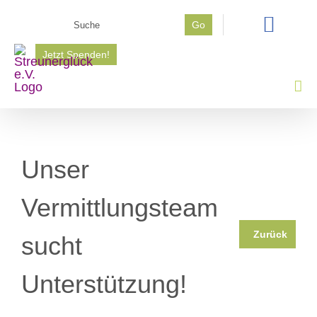
Zum
Suche
Go
Inhalt
nach:
springen
Jetzt Spenden!
Unser
Vermittlungsteam
Zurück
sucht
Unterstützung!