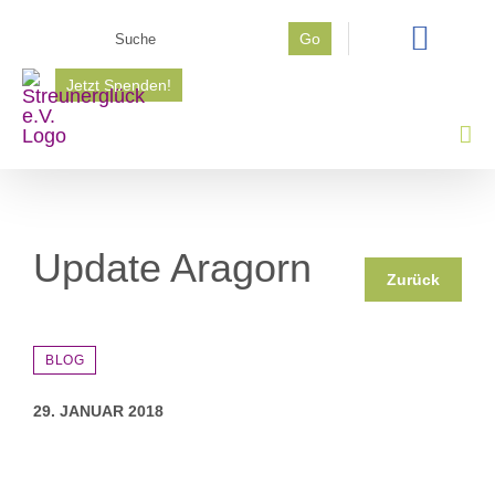
Zum
Suche
Go
Inhalt
nach:
springen
Jetzt Spenden!
Update Aragorn
Zurück
BLOG
29. JANUAR 2018
Zeige
grösseres