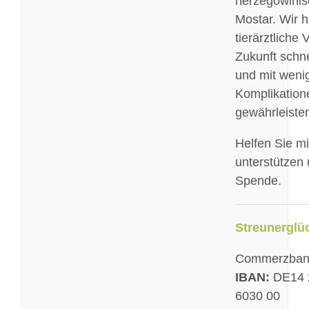
herzegowinis
Mostar. Wir h
tierärztliche
Zukunft schnel
und mit weni
Komplikation
gewährleiste
Helfen Sie mi
unterstützen 
Spende.
Streunerglüc
Commerzban
IBAN:
DE14 
6030 00