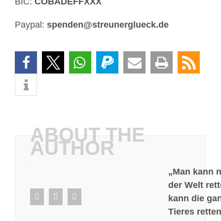
BIC:
COBADEFFXXX
Paypal:
spenden@streunerglueck.de
ABOUT THE
AUTHOR
„Man kann ni
der Welt ret
facebook
whatsapp
E-
kann die ga
Mail
Tieres retten