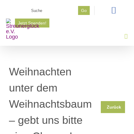
Zum
Suche
Go
Inhalt
nach:
springen
Jetzt Spenden!
Weihnachten
unter dem
Weihnachtsbaum
Zurück
– gebt uns bitte