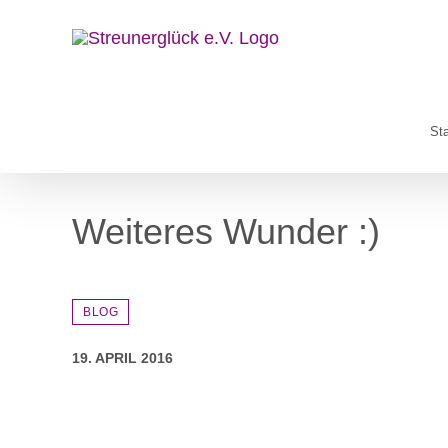
Zum
Inhalt
springen
Sta
Weiteres Wunder :)
BLOG
19. APRIL 2016
Zeige
grösseres