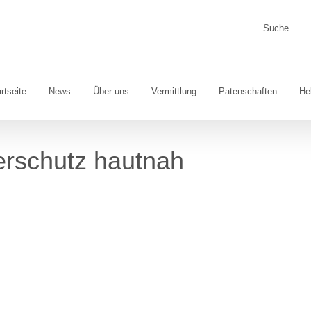
Suche
nach:
rtseite
News
Über uns
Vermittlung
Patenschaften
He
erschutz hautnah