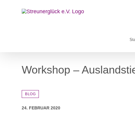
Zum
Inhalt
springen
Sta
Workshop – Auslandsti
BLOG
24. FEBRUAR 2020
Zeige
grösseres