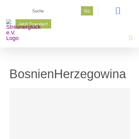
Zum
Suche
Go
Inhalt
nach:
springen
Jetzt Spenden!
BosnienHerzegowina